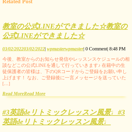
Related Post
教室の公式LINEができました☆
教室の
公式LINEができました☆
03/02/2022
03/02/2022
|
wpmaster
wpmaster
|
0 Comment
|
8:48 PM
今後、教室からのお知らせ発信やレッスンスケジュールの相
談などこの公式LINEを通して行っていきます♪ 在籍中の生
徒保護者の皆様は、下のQRコードからご登録をお願い申し
上げます！ なお、ご登録後に一言メッセージを送っていた
[…]
Read More
Read More
#3英語deリトミックレッスン風景♩
#3
英語deリトミックレッスン風景♩