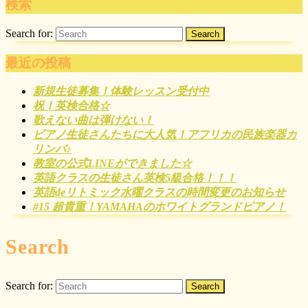
検索
Search for:
最近の投稿
新規生徒募集！体験レッスン受付中
祝！英検合格☆
歌えない曲は弾けない！
ピアノ生徒さんたちに大人気！アフリカの民族楽器カ
リンバ♪
教室の公式LINEができました☆
英語クラスの生徒さん英検5級合格！！！
英語deリトミック水曜クラスの時間変更のお知らせ
#15 超貴重！YAMAHAのホワイトグランドピアノ！
Search
Search for: