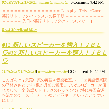
02/19/2021
02/19/2021
|
wpmaster
wpmaster
|
0 Comment
|
9:42 PM
＝＝＝＝＝＝＝＝＝＝＝＝＝＝＝ Let’s play “Twister Game”!
英語リトミックのレッスンの様子😊 ＝＝＝＝＝＝＝＝＝＝
＝＝＝＝＝ 先日の英語リトミックのレッスンで […]
Read More
Read More
#12 新しいスピーカーを購入！ＪＢＬ
♡
#12 新しいスピーカーを購入！ＪＢＬ
♡
11/03/2021
11/03/2021
|
wpmaster
wpmaster
|
0 Comment
|
10:45 PM
こんばんは🌙武蔵中原の英語＆音楽教室ルーチェ英語音楽院
の平林みさとです♪ 数か月前に愛用していたスピーカーが壊
れまして…😢 英語リトミックのレッスンでは特に毎回音源
を流すので、スピーカーがないと不便！ ということでつい
に […]