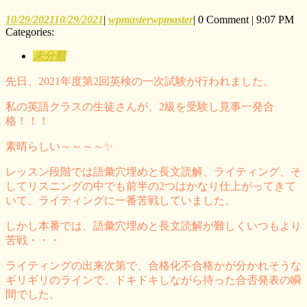
10/29/2021
10/29/2021
|
wpmaster
wpmaster
|
0 Comment
|
9:07 PM
Categories:
未分類
先日、2021年度第2回英検の一次試験が行われました。
私の英語クラスの生徒さんが、2級を受験し見事一発合
格！！！
素晴らしい～～～～✨
レッスン段階では語彙穴埋めと長文読解、ライティング、そ
してリスニングの中でも前半の2つはかなり仕上がってきて
いて、ライティングに一番苦戦していました。
しかし本番では、語彙穴埋めと長文読解が難しくいつもより
苦戦・・・
ライティングの出来次第で、合格化不合格かが分かれそうな
ギリギリのラインで、ドキドキしながら待った合否発表の瞬
間でした。