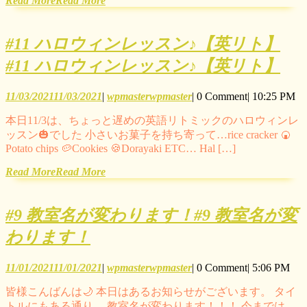
Read More
Read More
#11 ハロウィンレッスン♪【英リト】
#11 ハロウィンレッスン♪【英リト】
11/03/2021
11/03/2021
|
wpmaster
wpmaster
|
0 Comment
|
10:25 PM
本日11/3は、ちょっと遅めの英語リトミックのハロウィンレ
ッスン🎃でした 小さいお菓子を持ち寄って…rice cracker 🍘
Potato chips 🥔Cookies 🍪Dorayaki ETC… Hal […]
Read More
Read More
#9 教室名が変わります！
#9 教室名が変
わります！
11/01/2021
11/01/2021
|
wpmaster
wpmaster
|
0 Comment
|
5:06 PM
皆様こんばんは🌙 本日はあるお知らせがございます。 タイ
トルにもある通り、 教室名が変わります！！！ 今までは