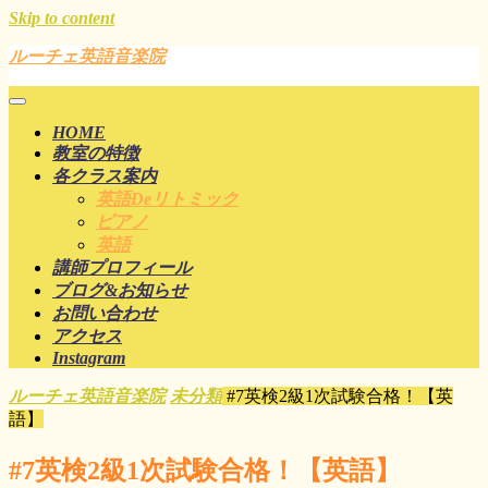
Skip to content
ルーチェ英語音楽院
HOME
教室の特徴
各クラス案内
英語deリトミック
ピアノ
英語
講師プロフィール
ブログ&お知らせ
お問い合わせ
アクセス
Instagram
ルーチェ英語音楽院
未分類
#7英検2級1次試験合格！【英
語】
#7英検2級1次試験合格！【英語】