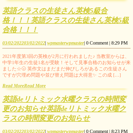
英語クラスの生徒さん英検5級合
格！！！
英語クラスの生徒さん英検5級
合格！！！
03/02/2022
03/02/2022
|
wpmaster
wpmaster
|
0 Comment
|
8:29 PM
2021年度第3回の英検が2月に行われました♪ 当教室からは、
中学1年生の生徒1名が受験！そして見事合格のお知らせが来
ました☆🌝 英作文はまだまだ伸びしろがあるこの生徒さん
ですが穴埋め問題や並び替え問題は大得意✨ この成 […]
Read More
Read More
英語deリトミック水曜クラスの時間変
更のお知らせ
英語deリトミック水曜ク
ラスの時間変更のお知らせ
03/02/2022
03/02/2022
|
wpmaster
wpmaster
|
0 Comment
|
8:23 PM