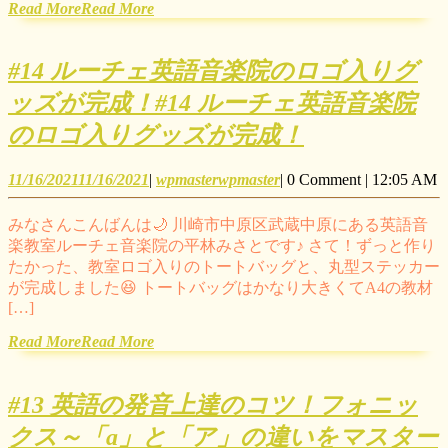
Read More
Read More
#14 ルーチェ英語音楽院のロゴ入りグ
ッズが完成！
#14 ルーチェ英語音楽院
のロゴ入りグッズが完成！
11/16/2021
11/16/2021
|
wpmaster
wpmaster
|
0 Comment
|
12:05 AM
みなさんこんばんは🌙 川崎市中原区武蔵中原にある英語音
楽教室ルーチェ音楽院の平林みさとです♪ さて！ずっと作り
たかった、教室ロゴ入りのトートバッグと、丸型ステッカー
が完成しました😆 トートバッグはかなり大きくてA4の教材
[…]
Read More
Read More
#13 英語の発音上達のコツ！フォニッ
クス～「a」と「ア」の違いをマスター