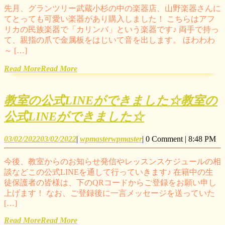
先月、グランツリー武蔵小杉の中の楽器店、山野楽器さんに
てとっても可愛い楽器があり購入しました！ こちらはアフ
リカの民族楽器で「カリンバ」という楽器です♪ 両手で持っ
て、親指の爪で金属板をはじいて音を出します。 ほわわわ
～ […]
Read More
Read More
教室の公式LINEができました☆
教室の
公式LINEができました☆
03/02/2022
03/02/2022
|
wpmaster
wpmaster
|
0 Comment
|
8:48 PM
今後、教室からのお知らせ発信やレッスンスケジュールの相
談などこの公式LINEを通して行っていきます♪ 在籍中の生
徒保護者の皆様は、下のQRコードからご登録をお願い申し
上げます！ なお、ご登録後に一言メッセージを送っていた
[…]
Read More
Read More