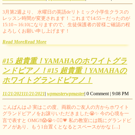
3月第2週より、 水曜日の英語deリトミック小学生クラスの
レッスン時間が変更されます！ これまで14:55～だったのが
15:10～16:10になりますので、生徒保護者の皆様ご確認の程
よろしくお願い申し上げます！
Read More
Read More
#15 超貴重！YAMAHAのホワイトグラ
ンドピアノ！
#15 超貴重！YAMAHAの
ホワイトグランドピアノ！
11/21/2021
11/21/2021
|
wpmaster
wpmaster
|
0 Comment
|
9:08 PM
こんばんは🌙 実はこの度、両親のご友人の方からホワイト
グランドピアノをお譲りいただきました😭✨ 今の心境を一
言で表すと OMG‼️😱😭✨🙇‍♀️💗 私の教室には既にグランドピ
アノがあり、もう1台置くとなるとスペースがかな […]