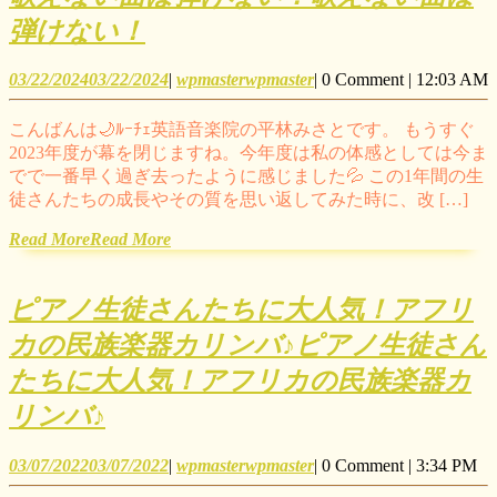
弾けない！
03/22/2024
03/22/2024
|
wpmaster
wpmaster
|
0 Comment
|
12:03 AM
こんばんは🌙ﾙｰﾁｪ英語音楽院の平林みさとです。 もうすぐ
2023年度が幕を閉じますね。今年度は私の体感としては今ま
でで一番早く過ぎ去ったように感じました💦 この1年間の生
徒さんたちの成長やその質を思い返してみた時に、改 […]
Read More
Read More
ピアノ生徒さんたちに大人気！アフリ
カの民族楽器カリンバ♪
ピアノ生徒さん
たちに大人気！アフリカの民族楽器カ
リンバ♪
03/07/2022
03/07/2022
|
wpmaster
wpmaster
|
0 Comment
|
3:34 PM