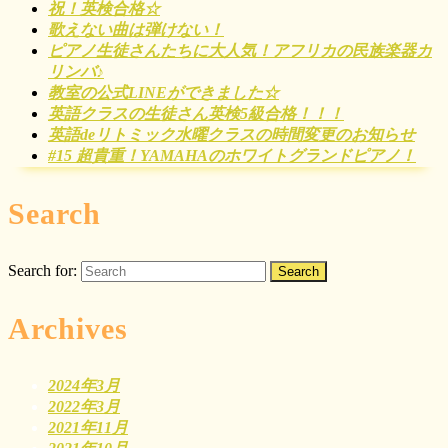
祝！英検合格☆
歌えない曲は弾けない！
ピアノ生徒さんたちに大人気！アフリカの民族楽器カ
リンバ♪
教室の公式LINEができました☆
英語クラスの生徒さん英検5級合格！！！
英語deリトミック水曜クラスの時間変更のお知らせ
#15 超貴重！YAMAHAのホワイトグランドピアノ！
Search
Search for:
Archives
2024年3月
2022年3月
2021年11月