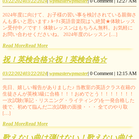
03/22/2024
03/22/2024
|
wpmaster
wpmaster
|
0 Comment
|
12:27 AM
2024年度に向けて、お子様の習い事を検討されている親御さ
んも多いと思います♪ ﾙｰﾁｪ英語音楽院は＼絶賛★体験レッス
ン受付中／です！ 体験レッスンはもちろん無料。お気軽に
お問い合わせくださいね。 2024年度のレッスン […]
Read More
Read More
祝！英検合格☆
祝！英検合格☆
03/22/2024
03/22/2024
|
wpmaster
wpmaster
|
0 Comment
|
12:15 AM
先日、嬉しい報告がありました♪ 当教室の英語クラス在籍の
生徒さんが英検3級に合格！！！おめでとう！！！！！！！
一次試験(筆記・リスニング・ライティング)を一発合格した
後で、初めて臨んだ二次試験の面接・・・ 全てのやり取
[…]
Read More
Read More
歌えない曲は弾けない！
歌えない曲は