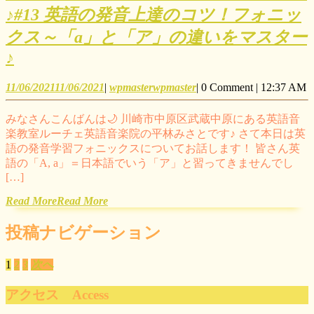
♪
#13 英語の発音上達のコツ！フォニッ
クス～「a」と「ア」の違いをマスター
♪
11/06/2021
11/06/2021
|
wpmaster
wpmaster
|
0 Comment
|
12:37 AM
みなさんこんばんは🌙 川崎市中原区武蔵中原にある英語音
楽教室ルーチェ英語音楽院の平林みさとです♪ さて本日は英
語の発音学習フォニックスについてお話します！ 皆さん英
語の「A, a」＝日本語でいう「ア」と習ってきませんでし
[…]
Read More
Read More
投稿ナビゲーション
1
2
3
次へ
アクセス Access