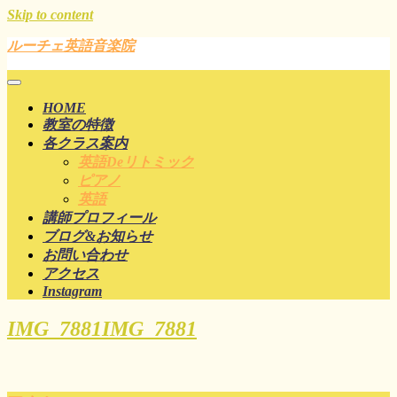
Skip to content
ルーチェ英語音楽院
HOME
教室の特徴
各クラス案内
英語deリトミック
ピアノ
英語
講師プロフィール
ブログ&お知らせ
お問い合わせ
アクセス
Instagram
IMG_7881
IMG_7881