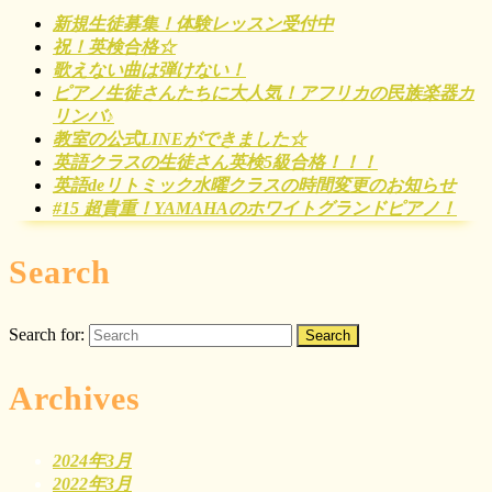
新規生徒募集！体験レッスン受付中
祝！英検合格☆
歌えない曲は弾けない！
ピアノ生徒さんたちに大人気！アフリカの民族楽器カ
リンバ♪
教室の公式LINEができました☆
英語クラスの生徒さん英検5級合格！！！
英語deリトミック水曜クラスの時間変更のお知らせ
#15 超貴重！YAMAHAのホワイトグランドピアノ！
Search
Search for:
Archives
2024年3月
2022年3月