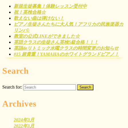
新規生徒募集！体験レッスン受付中
祝！英検合格☆
歌えない曲は弾けない！
ピアノ生徒さんたちに大人気！アフリカの民族楽器カ
リンバ♪
教室の公式LINEができました☆
英語クラスの生徒さん英検5級合格！！！
英語deリトミック水曜クラスの時間変更のお知らせ
#15 超貴重！YAMAHAのホワイトグランドピアノ！
Search
Search for:
Archives
2024年3月
2022年3月