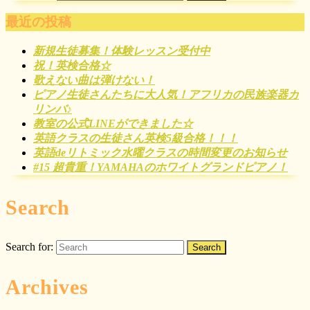
最近の投稿
新規生徒募集！体験レッスン受付中
祝！英検合格☆
歌えない曲は弾けない！
ピアノ生徒さんたちに大人気！アフリカの民族楽器カ
リンバ♪
教室の公式LINEができました☆
英語クラスの生徒さん英検5級合格！！！
英語deリトミック水曜クラスの時間変更のお知らせ
#15 超貴重！YAMAHAのホワイトグランドピアノ！
Search
Search for:
Archives