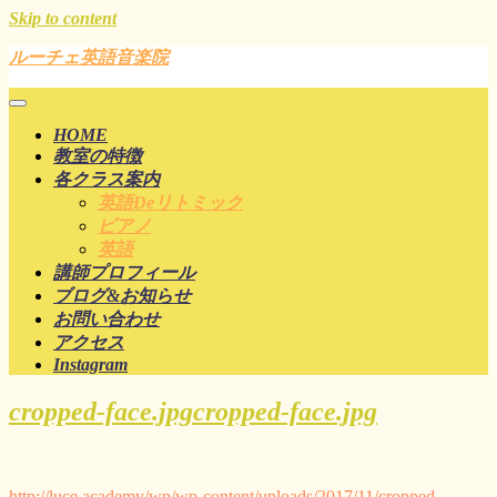
Skip to content
ルーチェ英語音楽院
HOME
教室の特徴
各クラス案内
英語deリトミック
ピアノ
英語
講師プロフィール
ブログ&お知らせ
お問い合わせ
アクセス
Instagram
cropped-face.jpg
cropped-face.jpg
http://luce.academy/wp/wp-content/uploads/2017/11/cropped-