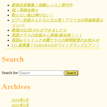
新規生徒募集！体験レッスン受付中
祝！英検合格☆
歌えない曲は弾けない！
ピアノ生徒さんたちに大人気！アフリカの民族楽器カ
リンバ♪
教室の公式LINEができました☆
英語クラスの生徒さん英検5級合格！！！
英語deリトミック水曜クラスの時間変更のお知らせ
#15 超貴重！YAMAHAのホワイトグランドピアノ！
Search
Search for:
Archives
2024年3月
2022年3月