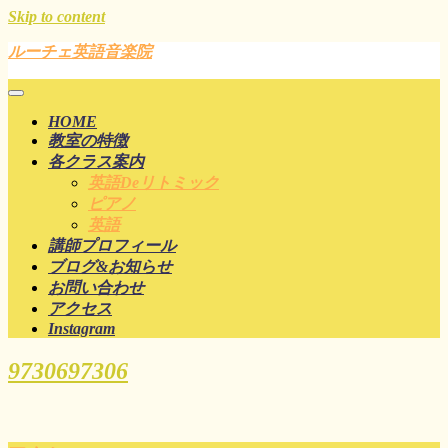
Skip to content
ルーチェ英語音楽院
HOME
教室の特徴
各クラス案内
英語deリトミック
ピアノ
英語
講師プロフィール
ブログ&お知らせ
お問い合わせ
アクセス
Instagram
97306
97306