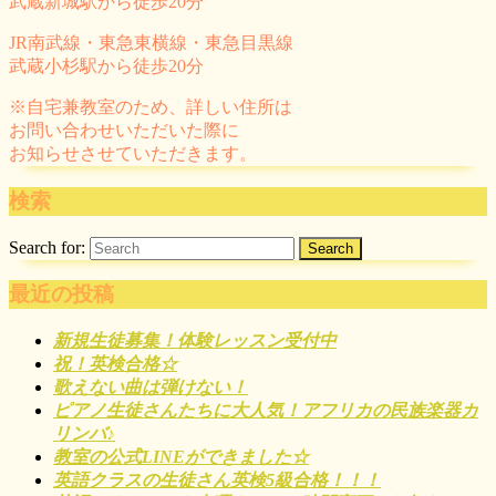
武蔵新城駅から徒歩20分
JR南武線・東急東横線・東急目黒線
武蔵小杉駅から徒歩20分
※自宅兼教室のため、詳しい住所は
お問い合わせいただいた際に
お知らせさせていただきます。
検索
Search for:
最近の投稿
新規生徒募集！体験レッスン受付中
祝！英検合格☆
歌えない曲は弾けない！
ピアノ生徒さんたちに大人気！アフリカの民族楽器カ
リンバ♪
教室の公式LINEができました☆
英語クラスの生徒さん英検5級合格！！！