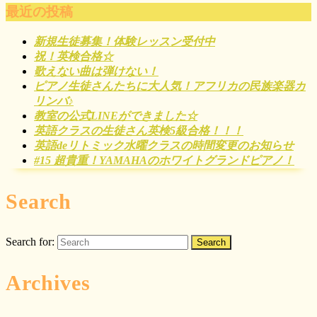
最近の投稿
新規生徒募集！体験レッスン受付中
祝！英検合格☆
歌えない曲は弾けない！
ピアノ生徒さんたちに大人気！アフリカの民族楽器カ
リンバ♪
教室の公式LINEができました☆
英語クラスの生徒さん英検5級合格！！！
英語deリトミック水曜クラスの時間変更のお知らせ
#15 超貴重！YAMAHAのホワイトグランドピアノ！
Search
Search for:
Archives