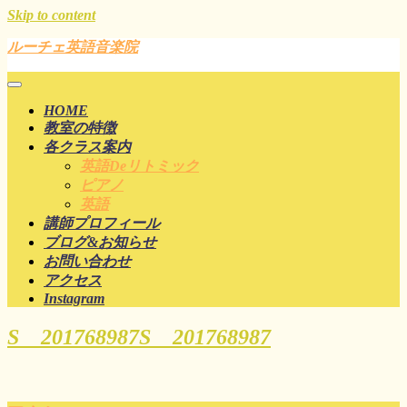
Skip to content
ルーチェ英語音楽院
HOME
教室の特徴
各クラス案内
英語deリトミック
ピアノ
英語
講師プロフィール
ブログ&お知らせ
お問い合わせ
アクセス
Instagram
S__201768987
S__201768987