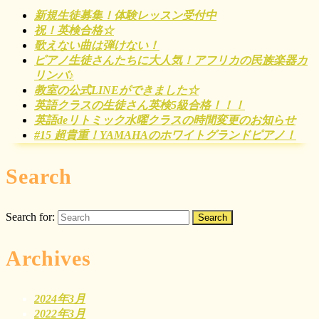
新規生徒募集！体験レッスン受付中
祝！英検合格☆
歌えない曲は弾けない！
ピアノ生徒さんたちに大人気！アフリカの民族楽器カ
リンバ♪
教室の公式LINEができました☆
英語クラスの生徒さん英検5級合格！！！
英語deリトミック水曜クラスの時間変更のお知らせ
#15 超貴重！YAMAHAのホワイトグランドピアノ！
Search
Search for:
Archives
2024年3月
2022年3月