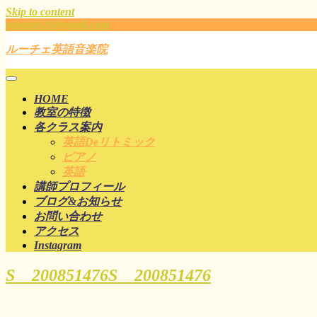
Skip to content
misatoh26@gmail.com
ルーチェ英語音楽院
HOME
教室の特徴
各クラス案内
英語deリトミック
ピアノ
英語
講師プロフィール
ブログ&お知らせ
お問い合わせ
アクセス
Instagram
S__200851476
S__200851476