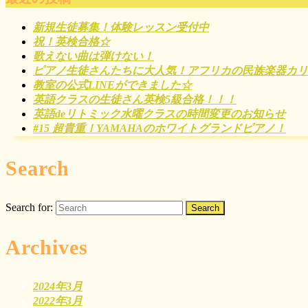
新規生徒募集！体験レッスン受付中
祝！英検合格☆
歌えない曲は弾けない！
ピアノ生徒さんたちに大人気！アフリカの民族楽器カリ
教室の公式LINEができました☆
英語クラスの生徒さん英検5級合格！！！
英語deリトミック水曜クラスの時間変更のお知らせ
#15 超貴重！YAMAHAのホワイトグランドピアノ！
Search
Search for:
Archives
2024年3月
2022年3月