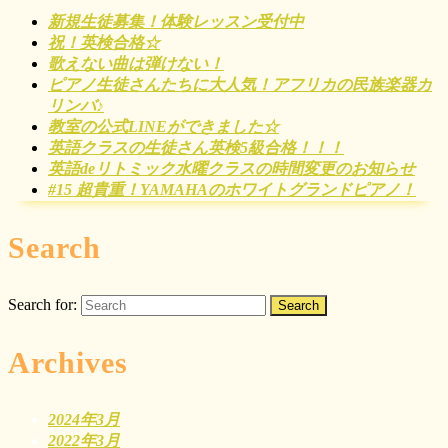
新規生徒募集！体験レッスン受付中
祝！英検合格☆
歌えない曲は弾けない！
ピアノ生徒さんたちに大人気！アフリカの民族楽器カ
リンバ♪
教室の公式LINEができました☆
英語クラスの生徒さん英検5級合格！！！
英語deリトミック水曜クラスの時間変更のお知らせ
#15 超貴重！YAMAHAのホワイトグランドピアノ！
Search
Search for:
Archives
2024年3月
2022年3月