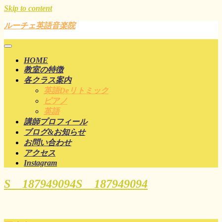
Skip to content
ルーチェ英語音楽院
HOME
教室の特徴
各クラス案内
英語deリトミック
ピアノ
英語
講師プロフィール
ブログ&お知らせ
お問い合わせ
アクセス
Instagram
S__187949094
S__187949094