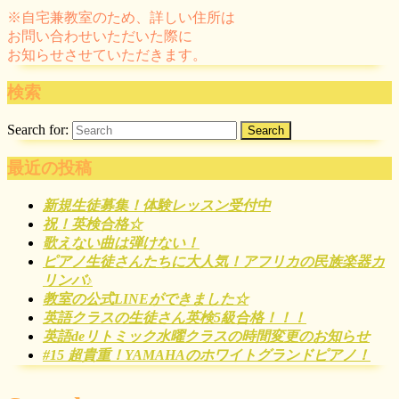
※自宅兼教室のため、詳しい住所は
お問い合わせいただいた際に
お知らせさせていただきます。
検索
Search for:
最近の投稿
新規生徒募集！体験レッスン受付中
祝！英検合格☆
歌えない曲は弾けない！
ピアノ生徒さんたちに大人気！アフリカの民族楽器カ
リンバ♪
教室の公式LINEができました☆
英語クラスの生徒さん英検5級合格！！！
英語deリトミック水曜クラスの時間変更のお知らせ
#15 超貴重！YAMAHAのホワイトグランドピアノ！