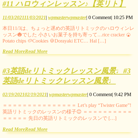
#11 ハロウィンレッスン♪【英リト】
11/03/2021
11/03/2021
|
wpmaster
wpmaster
|
0 Comment
|
10:25 PM
本日11/3は、ちょっと遅めの英語リトミックのハロウィンレ
ッスン🎃でした 小さいお菓子を持ち寄って…rice cracker 🍘
Potato chips 🥔Cookies 🍪Dorayaki ETC… Hal […]
Read More
Read More
#3英語deリトミックレッスン風景♩
#3
英語deリトミックレッスン風景♩
02/19/2021
02/19/2021
|
wpmaster
wpmaster
|
0 Comment
|
9:42 PM
＝＝＝＝＝＝＝＝＝＝＝＝＝＝＝ Let’s play “Twister Game”!
英語リトミックのレッスンの様子😊 ＝＝＝＝＝＝＝＝＝＝
＝＝＝＝＝ 先日の英語リトミックのレッスンで […]
Read More
Read More