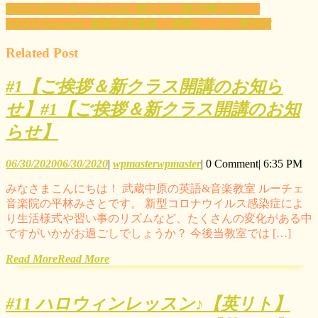
PREVIOUS
Previous post:
歌えない曲は弾けない！
NEXT
Next post:
新規生徒募集！体験レッスン受付中
Related Post
#1【ご挨拶＆新クラス開講のお知ら
せ】
#1【ご挨拶＆新クラス開講のお知
らせ】
06/30/2020
06/30/2020
|
wpmaster
wpmaster
|
0 Comment
|
6:35 PM
みなさまこんにちは！ 武蔵中原の英語&音楽教室 ルーチェ
音楽院の平林みさとです。 新型コロナウイルス感染症によ
り生活様式や習い事のリズムなど、たくさんの変化がある中
ですがいかがお過ごしでしょうか？ 今後当教室では […]
Read More
Read More
#11 ハロウィンレッスン♪【英リト】