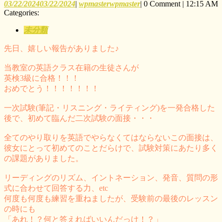
03/22/2024
03/22/2024
|
wpmaster
wpmaster
|
0 Comment
|
12:15 AM
Categories:
未分類
先日、嬉しい報告がありました♪
当教室の英語クラス在籍の生徒さんが
英検3級に合格！！！
おめでとう！！！！！！！
一次試験(筆記・リスニング・ライティング)を一発合格した
後で、初めて臨んだ二次試験の面接・・・
全てのやり取りを英語でやらなくてはならないこの面接は、
彼女にとって初めてのことだらけで、試験対策にあたり多く
の課題がありました。
リーディングのリズム、イントネーション、発音、質問の形
式に合わせて回答する力、etc
何度も何度も練習を重ねましたが、受験前の最後のレッスン
の時にも
「あれ！？何と答えればいいんだっけ！？」