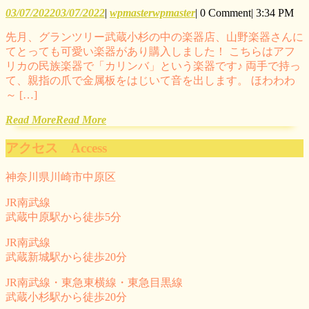
03/07/2022
03/07/2022
|
wpmaster
wpmaster
|
0 Comment
|
3:34 PM
先月、グランツリー武蔵小杉の中の楽器店、山野楽器さんに
てとっても可愛い楽器があり購入しました！ こちらはアフ
リカの民族楽器で「カリンバ」という楽器です♪ 両手で持っ
て、親指の爪で金属板をはじいて音を出します。 ほわわわ
～ […]
Read More
Read More
アクセス Access
神奈川県川崎市中原区
JR南武線
武蔵中原駅から徒歩5分
JR南武線
武蔵新城駅から徒歩20分
JR南武線・東急東横線・東急目黒線
武蔵小杉駅から徒歩20分