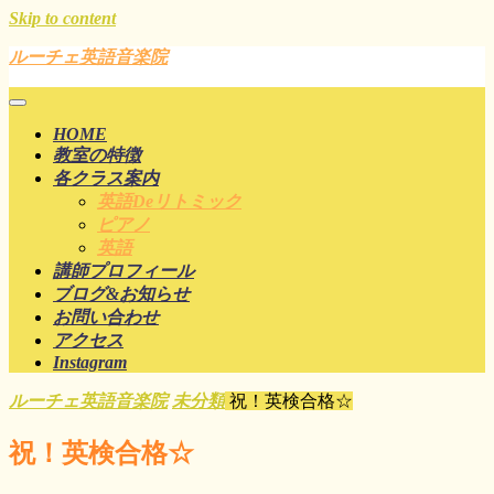
Skip to content
ルーチェ英語音楽院
HOME
教室の特徴
各クラス案内
英語deリトミック
ピアノ
英語
講師プロフィール
ブログ&お知らせ
お問い合わせ
アクセス
Instagram
ルーチェ英語音楽院
未分類
祝！英検合格☆
祝！英検合格☆