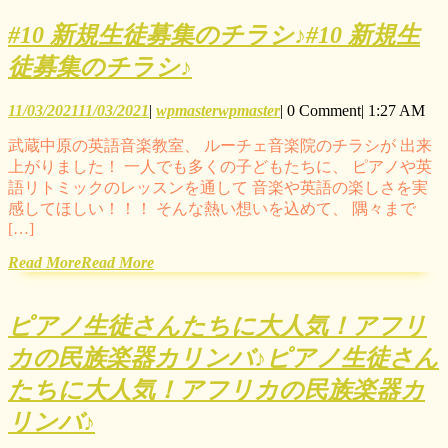
#10 新規生徒募集のチラシ♪
#10 新規生
徒募集のチラシ♪
11/03/2021
11/03/2021
|
wpmaster
wpmaster
|
0 Comment
|
1:27 AM
武蔵中原の英語音楽教室、 ルーチェ音楽院のチラシが 出来
上がりました！ 一人でも多くの子どもたちに、 ピアノや英
語リトミックのレッスンを通して 音楽や英語の楽しさを実
感してほしい！！！ そんな熱い想いを込めて、 隅々まで
[…]
Read More
Read More
ピアノ生徒さんたちに大人気！アフリ
カの民族楽器カリンバ♪
ピアノ生徒さん
たちに大人気！アフリカの民族楽器カ
リンバ♪