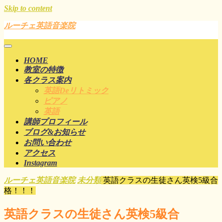
Skip to content
ルーチェ英語音楽院
HOME
教室の特徴
各クラス案内
英語deリトミック
ピアノ
英語
講師プロフィール
ブログ&お知らせ
お問い合わせ
アクセス
Instagram
ルーチェ英語音楽院
未分類
英語クラスの生徒さん英検5級合
格！！！
英語クラスの生徒さん英検5級合