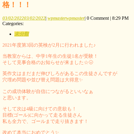
格！！！
03/02/2022
03/02/2022
|
wpmaster
wpmaster
|
0 Comment
|
8:29 PM
Categories:
未分類
2021年度第3回の英検が2月に行われました♪
当教室からは、中学1年生の生徒1名が受験！
そして見事合格のお知らせが来ました☆🌝
英作文はまだまだ伸びしろがあるこの生徒さんですが
穴埋め問題や並び替え問題は大得意✨
この成功体験が自信につながるといいなぁ
と思います。
そして次は4級に向けての意欲も！
目標(ゴール)に向かって走る生徒さん
私も全力で、ゴールまで走り抜きます！
改めて本当におめでとう✨