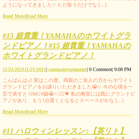
ようになってきました✨ ただ歌うだけでな […]
Read More
Read More
#15 超貴重！YAMAHAのホワイトグラ
ンドピアノ！
#15 超貴重！YAMAHAの
ホワイトグランドピアノ！
11/21/2021
11/21/2021
|
wpmaster
wpmaster
|
0 Comment
|
9:08 PM
こんばんは🌙 実はこの度、両親のご友人の方からホワイト
グランドピアノをお譲りいただきました😭✨ 今の心境を一
言で表すと OMG‼️😱😭✨🙇‍♀️💗 私の教室には既にグランドピ
アノがあり、もう1台置くとなるとスペースがかな […]
Read More
Read More
#11 ハロウィンレッスン♪【英リト】