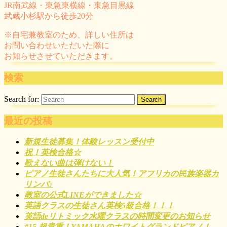
JR南武線・東急東横線・東急目黒線
武蔵小杉駅から徒歩20分
※自宅兼教室のため、詳しい住所は
お問い合わせいただいた際に
お知らせさせていただきます。
検索
Search for:
最近の投稿
新規生徒募集！体験レッスン受付中
祝！英検合格☆
歌えない曲は弾けない！
ピアノ生徒さんたちに大人気！アフリカの民族楽器カ
リンバ♪
教室の公式LINEができました☆
英語クラスの生徒さん英検5級合格！！！
英語deリトミック水曜クラスの時間変更のお知らせ
#15 超貴重！YAMAHAのホワイトグランドピアノ！