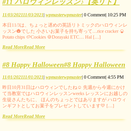
#11 ハロウィンレッスン♪【英リト】
11/03/2021
11/03/2021
|
wpmaster
wpmaster
|
0 Comment
|
10:25 PM
本日11/3は、ちょっと遅めの英語リトミックのハロウィンレ
ッスン🎃でした 小さいお菓子を持ち寄って…rice cracker 🍘
Potato chips 🥔Cookies 🍪Dorayaki ETC… Hal […]
Read More
Read More
#8 Happy Halloween
#8 Happy Halloween
11/01/2021
11/01/2021
|
wpmaster
wpmaster
|
0 Comment
|
4:55 PM
昨日10月31日はハロウィンでしたね☺ 先週から今週にかけ
て当教室ではハロウィンレッスンweeks レッスンにお越しの
生徒さんたちに、 ほんのちょっとではありますが ハロウィ
ンギフトとしてお菓子をプレゼントしています💛 […]
Read More
Read More