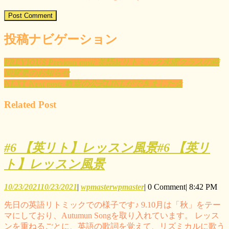
投稿ナビゲーション
PREVIOUS
Previous post:
英語deリトミック水曜クラスの時
間変更のお知らせ
NEXT
Next post:
教室の公式LINEができました☆
Related Post
#6 【英リト】レッスン風景
#6 【英リ
ト】レッスン風景
10/23/2021
10/23/2021
|
wpmaster
wpmaster
|
0 Comment
|
8:42 PM
先日の英語リトミックでの様子です♪ 9.10月は「秋」をテー
マにしており、Autumun Songを取り入れています。 レッス
ンを重ねるごとに、英語の歌詞を覚えて、リズミカルに歌う