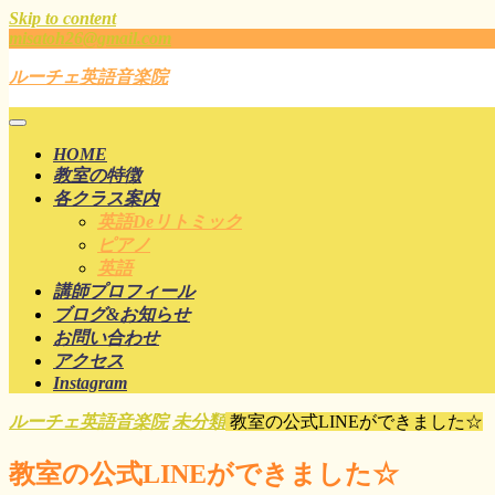
Skip to content
misatoh26@gmail.com
ルーチェ英語音楽院
HOME
教室の特徴
各クラス案内
英語deリトミック
ピアノ
英語
講師プロフィール
ブログ&お知らせ
お問い合わせ
アクセス
Instagram
ルーチェ英語音楽院
未分類
教室の公式LINEができました☆
教室の公式LINEができました☆