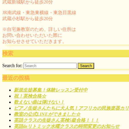
武蔵新城駅から徒歩20分
JR南武線・東急東横線・東急目黒線
武蔵小杉駅から徒歩20分
※自宅兼教室のため、詳しい住所は
お問い合わせいただいた際に
お知らせさせていただきます。
検索
Search for:
最近の投稿
新規生徒募集！体験レッスン受付中
祝！英検合格☆
歌えない曲は弾けない！
ピアノ生徒さんたちに大人気！アフリカの民族楽器カリ
教室の公式LINEができました☆
英語クラスの生徒さん英検5級合格！！！
英語deリトミック水曜クラスの時間変更のお知らせ