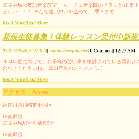
武蔵中原の英語音楽教室、 ルーチェ音楽院のチラシが 出来
ほしい！！！ そんな熱い想いを込めて、 隅々まで […]
Read More
Read More
新規生徒募集！体験レッスン受付中
新規
03/22/2024
03/22/2024
|
wpmaster
wpmaster
|
0 Comment
|
12:27 AM
2024年度に向けて、お子様の習い事を検討されている親御さ
合わせくださいね。 2024年度のレッスン […]
Read More
Read More
アクセス Access
神奈川県川崎市中原区
JR南武線
武蔵中原駅から徒歩5分
JR南武線