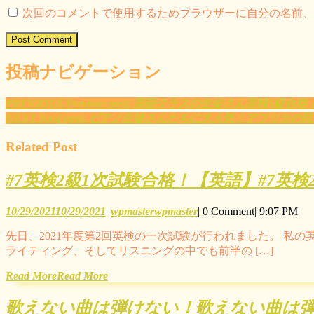
次回のコメントで使用するためブラウザーに自分の名前、
投稿ナビゲーション
PREVIOUS
Previous post:
英語クラスの生徒さん英検5級合格
NEXT
Next post:
ピアノ生徒さんたちに大人気！アフリカの民
Related Post
#7英検2級1次試験合格！【英語】
#7英
10/29/2021
10/29/2021
|
wpmaster
wpmaster
|
0 Comment
|
9:07 PM
先日、2021年度第2回英検の一次試験が行われました。 私
ライティング、そしてリスニングの中でも前半の […]
Read More
Read More
歌えない曲は弾けない！
歌えない曲は