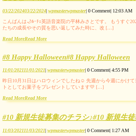
03/22/2024
03/22/2024
|
wpmaster
wpmaster
|
0 Comment
|
12:03 AM
こんばんは🌙ﾙｰﾁｪ英語音楽院の平林みさとです。 もうすぐ
たちの成長やその質を思い返してみた時に、改 […]
Read More
Read More
#8 Happy Halloween
#8 Happy Halloween
11/01/2021
11/01/2021
|
wpmaster
wpmaster
|
0 Comment
|
4:55 PM
昨日10月31日はハロウィンでしたね☺ 先週から今週にかけて
トとしてお菓子をプレゼントしています💛 […]
Read More
Read More
#10 新規生徒募集のチラシ♪
#10 新規生
11/03/2021
11/03/2021
|
wpmaster
wpmaster
|
0 Comment
|
1:27 AM