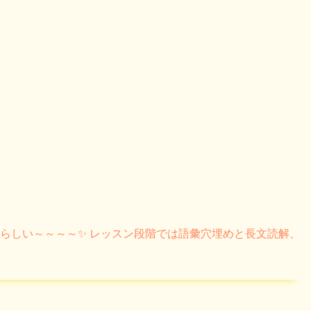
晴らしい～～～～✨ レッスン段階では語彙穴埋めと長文読解、