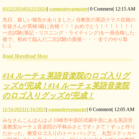
03/22/2024
03/22/2024
|
wpmaster
wpmaster
|
0 Comment
|
12:15 AM
先日、嬉しい報告がありました♪ 当教室の英語クラス在籍の
生徒さんが英検3級に合格！！！おめでとう！！！！！！！
一次試験(筆記・リスニング・ライティング)を一発合格した
後で、初めて臨んだ二次試験の面接・・・ 全てのやり取
[…]
Read More
Read More
#14 ルーチェ英語音楽院のロゴ入りグ
ッズが完成！
#14 ルーチェ英語音楽院
のロゴ入りグッズが完成！
11/16/2021
11/16/2021
|
wpmaster
wpmaster
|
0 Comment
|
12:05 AM
みなさんこんばんは🌙 川崎市中原区武蔵中原にある英語音
楽教室ルーチェ音楽院の平林みさとです♪ さて！ずっと作り
たかった、教室ロゴ入りのトートバッグと、丸型ステッカー