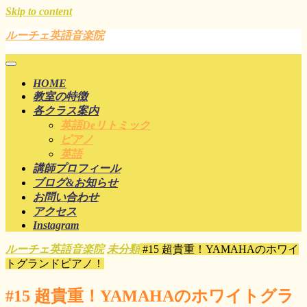
Skip to content
ルーチェ英語音楽院
HOME
教室の特徴
各クラス案内
英語deリトミック
ピアノ
英語
講師プロフィール
ブログ&お知らせ
お問い合わせ
アクセス
Instagram
ルーチェ英語音楽院
未分類
#15 超貴重！YAMAHAのホワイ
トグランドピアノ！
#15 超貴重！YAMAHAのホワイトグラ