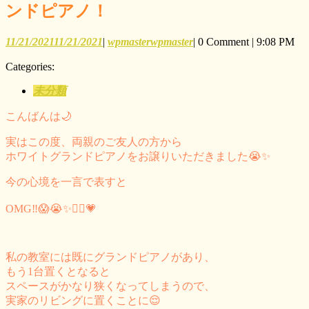
ンドピアノ！
11/21/2021
11/21/2021
|
wpmaster
wpmaster
|
0 Comment
|
9:08 PM
Categories:
未分類
こんばんは🌙
実はこの度、両親のご友人の方から
ホワイトグランドピアノをお譲りいただきました😭✨
今の心境を一言で表すと
OMG‼️😱😭✨🙇‍♀️💗
私の教室には既にグランドピアノがあり、
もう1台置くとなると
スペースがかなり狭くなってしまうので、
実家のリビングに置くことに😌