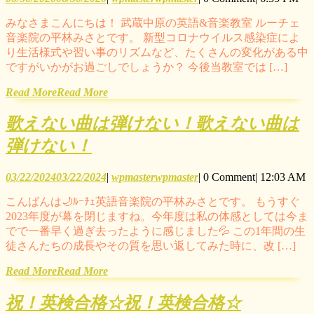
みなさまこんにちは！ 武蔵中原の英語&音楽教室 ルーチェ
音楽院の平林みさとです。 新型コロナウイルス感染症によ
り生活様式や習い事のリズムなど、たくさんの変化がある中
ですがいかがお過ごしでしょうか？ 今後当教室では […]
Read More
Read More
歌えない曲は弾けない！
歌えない曲は
弾けない！
03/22/2024
03/22/2024
|
wpmaster
wpmaster
|
0 Comment
|
12:03 AM
こんばんは🌙ﾙｰﾁｪ英語音楽院の平林みさとです。 もうすぐ
2023年度が幕を閉じますね。今年度は私の体感としては今ま
でで一番早く過ぎ去ったように感じました💦 この1年間の生
徒さんたちの成長やその質を思い返してみた時に、改 […]
Read More
Read More
祝！英検合格☆
祝！英検合格☆