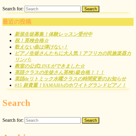
Search for:
最近の投稿
新規生徒募集！体験レッスン受付中
祝！英検合格☆
歌えない曲は弾けない！
ピアノ生徒さんたちに大人気！アフリカの民族楽器カ
リンバ♪
教室の公式LINEができました☆
英語クラスの生徒さん英検5級合格！！！
英語deリトミック水曜クラスの時間変更のお知らせ
#15 超貴重！YAMAHAのホワイトグランドピアノ！
Search
Search for: