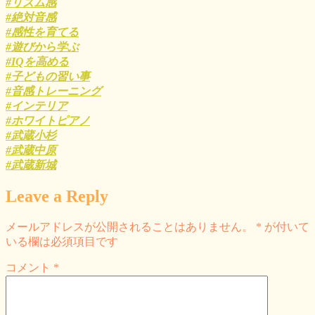
#リズム感
#絶対音感
#感性を育てる
#遊びから学ぶ
#IQを高める
#子どもの習い事
#音感トレーニング
#インテリア
#ホワイトピアノ
#武蔵小杉
#武蔵中原
#武蔵新城
Leave a Reply
メールアドレスが公開されることはありません。
*
が付いて
いる欄は必須項目です
コメント
*