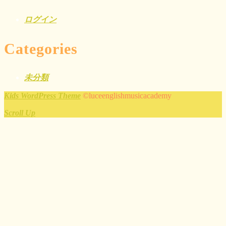
ログイン
Categories
未分類
Kids WordPress Theme
©luceenglishmusicacademy
Scroll Up